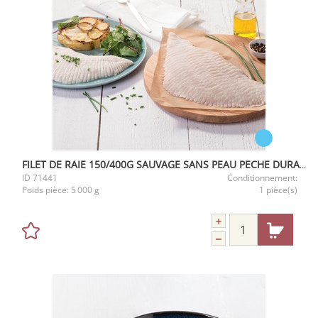
FILET DE RAIE 150/400G SAUVAGE SANS PEAU PECHE DURABLE 5KG
ID
71441
Conditionnement:
Poids pièce:
5 000 g
1 pièce(s)