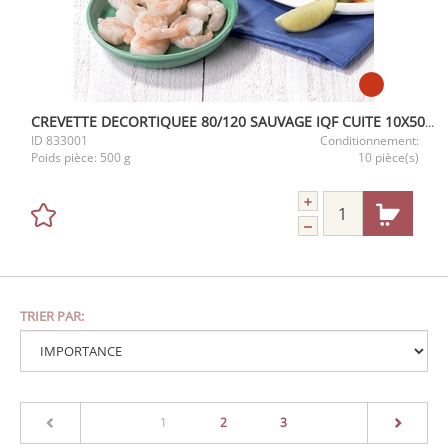
CREVETTE DECORTIQUEE 80/120 SAUVAGE IQF CUITE 10X500G
ID
833001
Conditionnement:
Poids pièce:
500 g
10 pièce(s)
TRIER PAR:
(current)
1
2
3