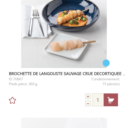
BROCHETTE DE LANGOUSTE SAUVAGE CRUE DECORTIQUEE 6X60G
ID
70867
Conditionnement:
Poids pièce:
360 g
15 pièce(s)