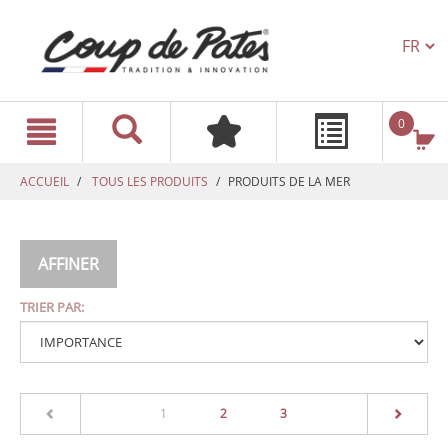
TEXT.L
text.skipToContent
text.skipToNavigation
0
ACCUEIL
TOUS LES PRODUITS
PRODUITS DE LA MER
AFFINER
TRIER PAR:
(current)
1
2
3