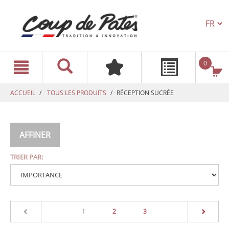
TEXT.L
text.skipToContent
text.skipToNavigation
0
ACCUEIL
TOUS LES PRODUITS
RÉCEPTION SUCRÉE
AFFINER
TRIER PAR:
(current)
1
2
3