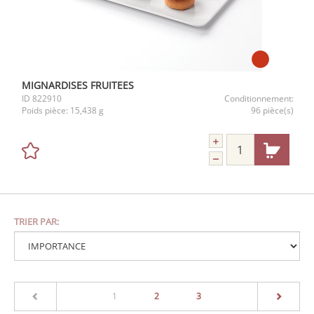
MIGNARDISES FRUITEES
ID
822910
Conditionnement:
Poids pièce:
15,438 g
96 pièce(s)
TRIER PAR:
(current)
1
2
3