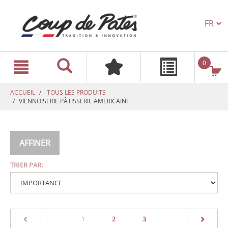
TEXT.L
text.skipToContent
text.skipToNavigation
0
ACCUEIL
TOUS LES PRODUITS
VIENNOISERIE PÂTISSERIE AMERICAINE
AFFINER
TRIER PAR:
(current)
1
2
3