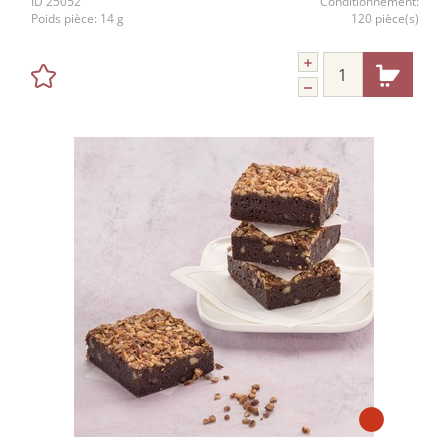
ID
25052
Conditionnement:
Poids pièce:
14 g
120 pièce(s)