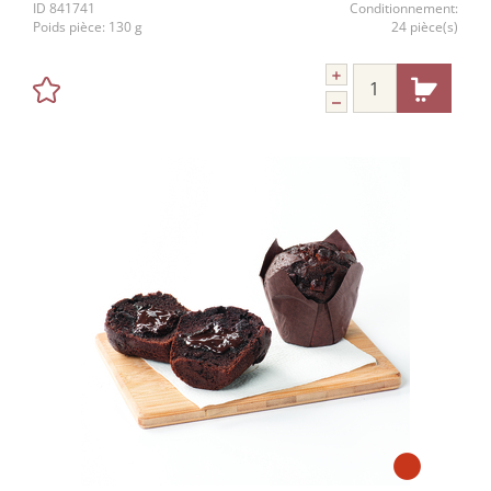
ID
841741
Conditionnement:
Poids pièce:
130 g
24 pièce(s)