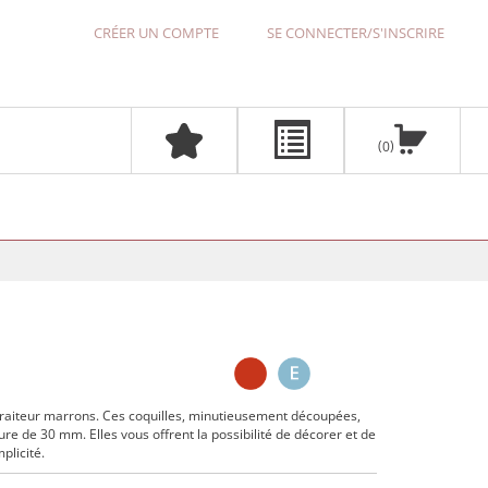
CRÉER UN COMPTE
SE CONNECTER/S'INSCRIRE
0
traiteur marrons. Ces coquilles, minutieusement découpées,
re de 30 mm. Elles vous offrent la possibilité de décorer et de
plicité.