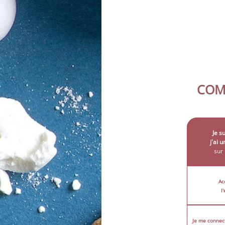
COM
Je su
j'ai 
sur
Ac
l
Je me conne