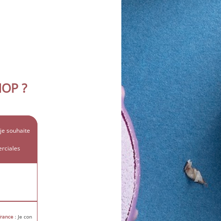
OP ?
 je souhaite
rciales
 France
: Je con