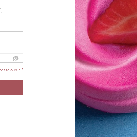
T,
passe oublié ?