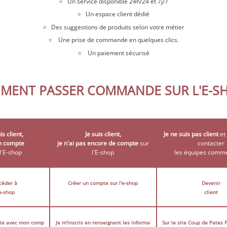
⭐
Un service disponible 24h/24 et 7j/7
⭐
Un espace client dédié
⭐
Des suggestions de produits selon votre métier
⭐
Une prise de commande en quelques clics.
⭐
Un paiement sécurisé
MENT PASSER COMMANDE SUR L'E-SH
is client,
Je suis client,
Je ne suis pas client
et
un compte
je n'ai pas encore de compte
sur
contacter
 l'E-shop
l'E-shop
les équipes comme
céder à
Créer un compte sur l'e-shop
Devenir
'e-shop
client
cte avec mon comp
Je m'inscris en renseignant les informa
Sur le site Coup de Pates