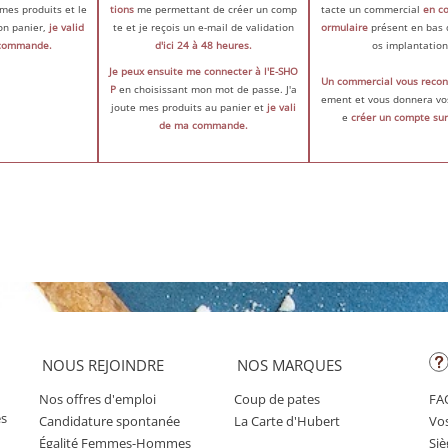
 mes produits et le
tions
me permettant de créer un comp
tacte un commercial
en co
on panier,
je valid
te et je reçois un e-mail de validation
ormulaire
présent en bas 
commande.
d'ici 24 à 48 heures.
os implantation
Je peux ensuite me connecter à l'E-SHO
Un commercial vous recon
P
en choisissant mon mot de passe. J'a
ement et vous donnera vos
joute mes produits au panier et
je vali
e
créer un compte sur 
de ma commande.
NOUS REJOINDRE
NOS MARQUES
Nos offres d'emploi
Coup de pates
FA
es
Candidature spontanée
La Carte d'Hubert
Vo
Égalité Femmes-Hommes
Siè