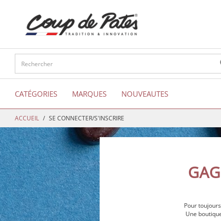
text.skipToContent
text.skipToNavigation
CATÉGORIES
MARQUES
NOUVEAUTES
ACCUEIL
SE CONNECTER/S'INSCRIRE
GAGN
Pour toujour
Une boutique