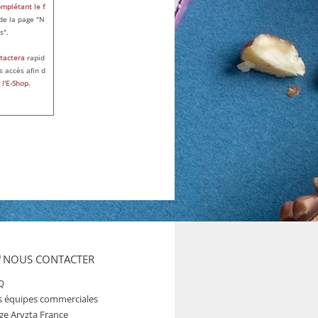
mplétant le f
de la page "N
s".
tactera
rapid
 accès afin d
l'E-Shop.
NOUS CONTACTER
Q
s équipes commerciales
ge Aryzta France