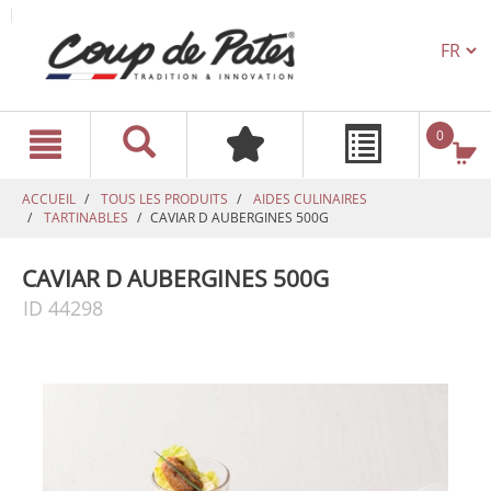
TEXT.L
text.skipToContent
text.skipToNavigation
0
ACCUEIL
TOUS LES PRODUITS
AIDES CULINAIRES
TARTINABLES
CAVIAR D AUBERGINES 500G
CAVIAR D AUBERGINES 500G
ID 44298