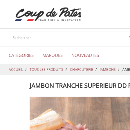
text.skipToContent
text.skipToNavigation
CATÉGORIES
MARQUES
NOUVEAUTES
ACCUEIL
TOUS LES PRODUITS
CHARCUTERIE
JAMBONS
JAMB
JAMBON TRANCHE SUPERIEUR DD F