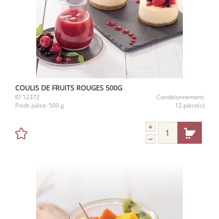
COULIS DE FRUITS ROUGES 500G
ID
12372
Conditionnement:
Poids pièce:
500 g
12 pièce(s)