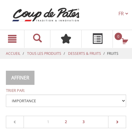
TEXT.L
text.skipToContent
text.skipToNavigation
0
ACCUEIL
TOUS LES PRODUITS
DESSERTS & FRUITS
FRUITS
AFFINER
TRIER PAR:
(current)
1
2
3