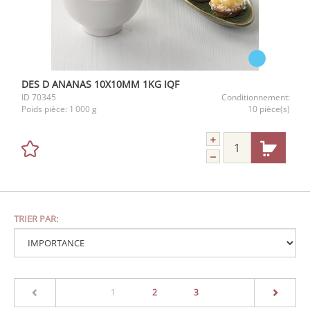
DES D ANANAS 10X10MM 1KG IQF
ID
70345
Conditionnement:
Poids pièce:
1 000 g
10 pièce(s)
TRIER PAR:
(current)
1
2
3