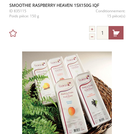
SMOOTHIE RASPBERRY HEAVEN 15X150G IQF
ID
835115
Conditionnement:
Poids pièce:
150 g
15 pièce(s)