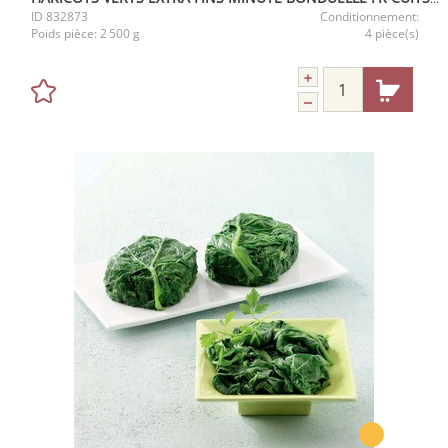
ID
832873
Conditionnement:
Poids pièce:
2 500 g
4 pièce(s)