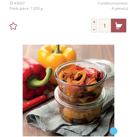
ID
43007
Conditionnement:
Poids pièce:
1 000 g
4 pièce(s)