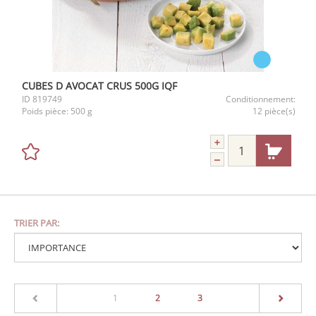
CUBES D AVOCAT CRUS 500G IQF
ID
819749
Conditionnement:
Poids pièce:
500 g
12 pièce(s)
TRIER PAR:
(current)
1
2
3