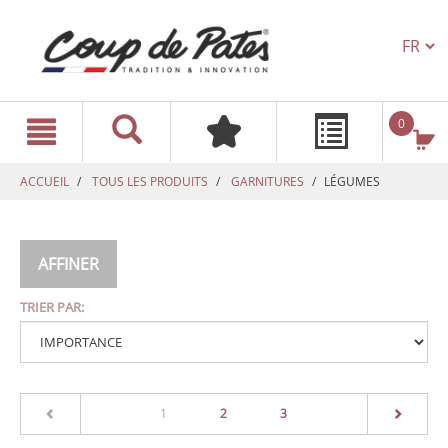
TEXT.L
text.skipToContent
text.skipToNavigation
0
ACCUEIL
TOUS LES PRODUITS
GARNITURES
LÉGUMES
AFFINER
TRIER PAR:
(current)
1
2
3