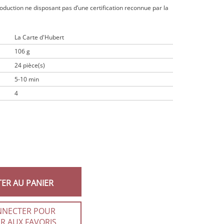
roduction ne disposant pas d’une certification reconnue par la
La Carte d'Hubert
106 g
24 pièce(s)
5-10 min
4
TER AU PANIER
NNECTER POUR
R AUX FAVORIS