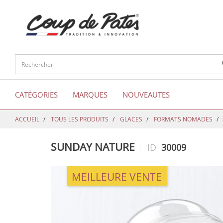
text.skipToContent
text.skipToNavigation
CATÉGORIES
MARQUES
NOUVEAUTES
ACCUEIL
TOUS LES PRODUITS
GLACES
FORMATS NOMADES
SUNDAY NATURE
ID
30009
MEILLEURE VENTE