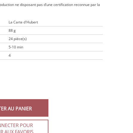
roduction ne disposant pas d’une certification reconnue par la
La Carte d'Hubert
88 g
24 pièce(s)
5-10 min
4
TER AU PANIER
NNECTER POUR
R AUX FAVORIS