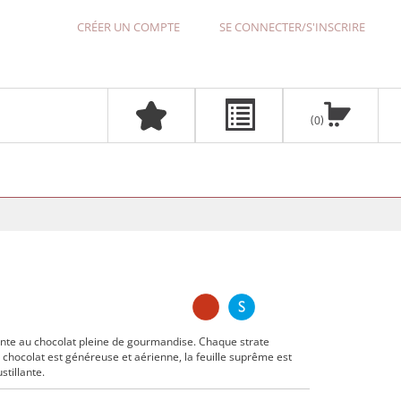
CRÉER UN COMPTE
SE CONNECTER/S'INSCRIRE
0
ante au chocolat pleine de gourmandise. Chaque strate
 chocolat est généreuse et aérienne, la feuille suprême est
stillante.