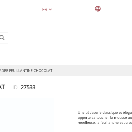
TEXT.LANGUAGE
CADRE FEUILLANTINE CHOCOLAT
AT
ID
27533
Une pâtisserie classique et élég
apporte sa touche : la mousse au
moelleuse, la feuillantine est crou