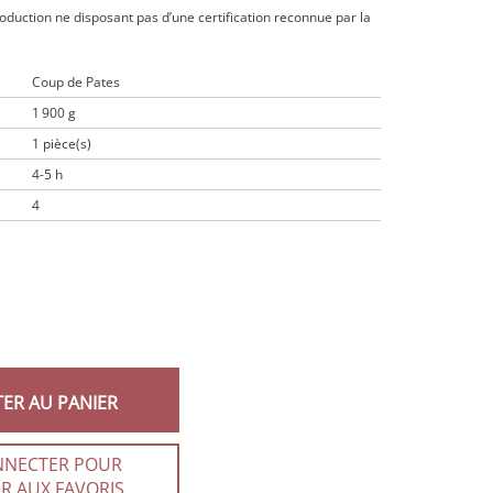
roduction ne disposant pas d’une certification reconnue par la
Coup de Pates
1 900 g
1 pièce(s)
4-5 h
4
TER AU PANIER
NNECTER POUR
R AUX FAVORIS