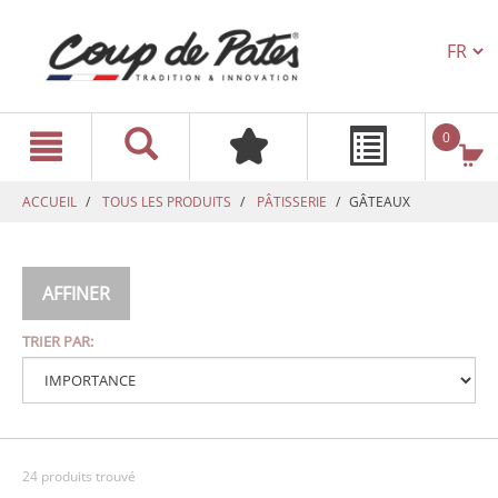
TEXT.L
text.skipToContent
text.skipToNavigation
0
ACCUEIL
TOUS LES PRODUITS
PÂTISSERIE
GÂTEAUX
AFFINER
TRIER PAR:
24 produits trouvé