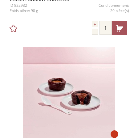
ID
822932
Conditionnement:
Poids pièce:
90 g
20 pièce(s)