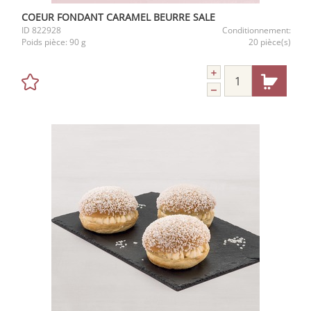
COEUR FONDANT CARAMEL BEURRE SALE
ID
822928
Conditionnement:
Poids pièce:
90 g
20 pièce(s)