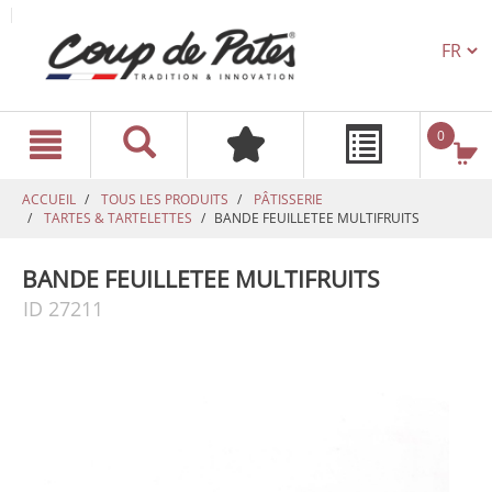
TEXT.L
text.skipToContent
text.skipToNavigation
0
ACCUEIL
TOUS LES PRODUITS
PÂTISSERIE
TARTES & TARTELETTES
BANDE FEUILLETEE MULTIFRUITS
BANDE FEUILLETEE MULTIFRUITS
ID 27211