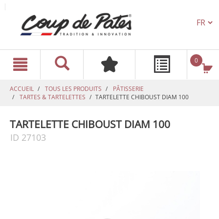
TEXT.L
text.skipToContent
text.skipToNavigation
0
ACCUEIL
TOUS LES PRODUITS
PÂTISSERIE
TARTES & TARTELETTES
TARTELETTE CHIBOUST DIAM 100
TARTELETTE CHIBOUST DIAM 100
ID 27103