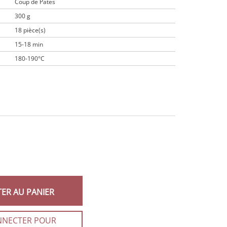
Coup de Pates
300 g
18 pièce(s)
15-18 min
180-190°C
TER AU PANIER
NNECTER POUR