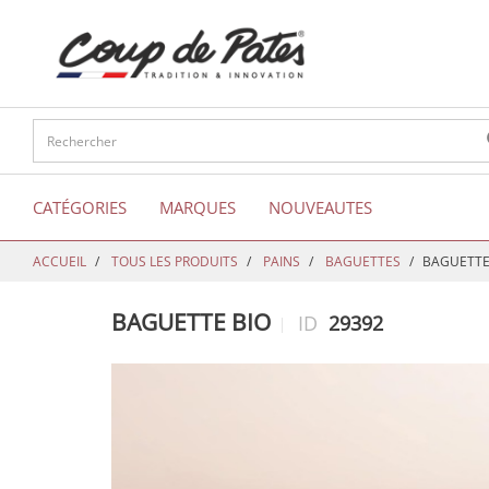
text.skipToContent
text.skipToNavigation
CATÉGORIES
MARQUES
NOUVEAUTES
ACCUEIL
TOUS LES PRODUITS
PAINS
BAGUETTES
BAGUETTE
BAGUETTE BIO
ID
29392