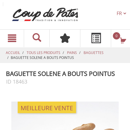
TEXT.L
text.skipToContent
text.skipToNavigation
0
ACCUEIL
TOUS LES PRODUITS
PAINS
BAGUETTES
BAGUETTE SOLENE A BOUTS POINTUS
BAGUETTE SOLENE A BOUTS POINTUS
ID 18463
MEILLEURE VENTE