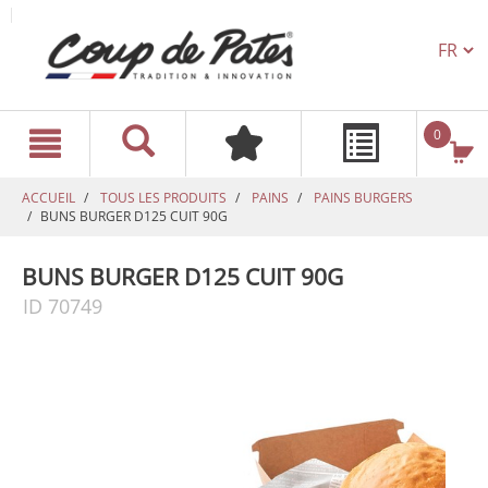
TEXT.L
text.skipToContent
text.skipToNavigation
0
ACCUEIL
TOUS LES PRODUITS
PAINS
PAINS BURGERS
BUNS BURGER D125 CUIT 90G
BUNS BURGER D125 CUIT 90G
ID 70749