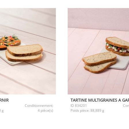
RNIR
TARTINE MULTIGRAINES A GA
Conditionnement:
ID
834201
Con
0 g
4 pièce(s)
Poids pièce:
88,889 g