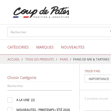
text.skipToContent
text.skipToNavigation
CATÉGORIES
MARQUES
NOUVEAUTES
ACCUEIL
TOUS LES PRODUITS
PAINS
PAINS DE MIE & TARTINES
TRIER PAR:
Choisir Catégorie
5 produits trouvé
A LA UNE
(2)
NOUVEAUTES - PRINTEMPS / ÉTÉ 2026