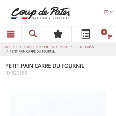
TEXT.L
text.skipToContent
text.skipToNavigation
0
ACCUEIL
TOUS LES PRODUITS
PAINS
PETITS PAINS
PETIT PAIN CARRE DU FOURNIL
PETIT PAIN CARRE DU FOURNIL
ID 826188