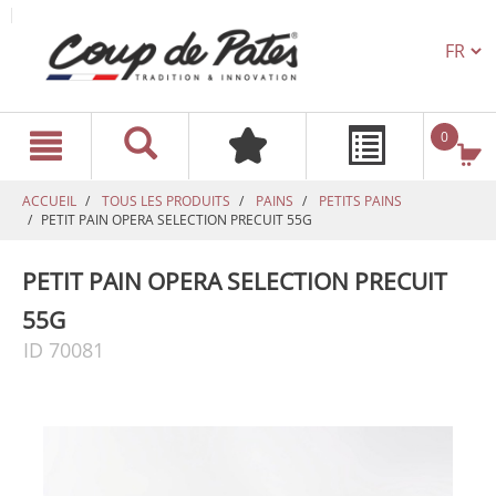
TEXT.L
text.skipToContent
text.skipToNavigation
0
ACCUEIL
TOUS LES PRODUITS
PAINS
PETITS PAINS
PETIT PAIN OPERA SELECTION PRECUIT 55G
PETIT PAIN OPERA SELECTION PRECUIT
55G
ID 70081