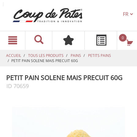
TEXT.L
text.skipToContent
text.skipToNavigation
0
ACCUEIL
TOUS LES PRODUITS
PAINS
PETITS PAINS
PETIT PAIN SOLENE MAIS PRECUIT 60G
PETIT PAIN SOLENE MAIS PRECUIT 60G
ID 70659