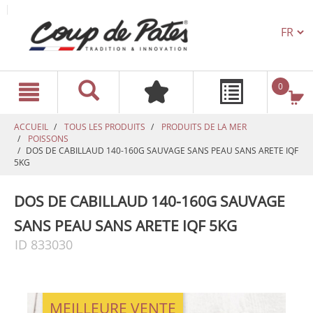
TEXT.L
text.skipToContent
text.skipToNavigation
0
ACCUEIL
TOUS LES PRODUITS
PRODUITS DE LA MER
POISSONS
DOS DE CABILLAUD 140-160G SAUVAGE SANS PEAU SANS ARETE IQF
5KG
DOS DE CABILLAUD 140-160G SAUVAGE
SANS PEAU SANS ARETE IQF 5KG
ID 833030
MEILLEURE VENTE