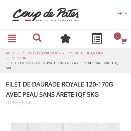
TEXT.L
text.skipToContent
text.skipToNavigation
0
ACCUEIL
TOUS LES PRODUITS
PRODUITS DE LA MER
POISSONS
FILET DE DAURADE ROYALE 120-170G AVEC PEAU SANS ARETE IQF
5KG
FILET DE DAURADE ROYALE 120-170G
AVEC PEAU SANS ARETE IQF 5KG
ID 833614