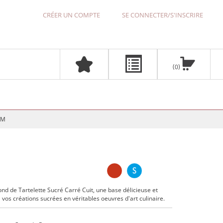
CRÉER UN COMPTE
SE CONNECTER/S'INSCRIRE
0
MM
nd de Tartelette Sucré Carré Cuit, une base délicieuse et
 vos créations sucrées en véritables oeuvres d'art culinaire.