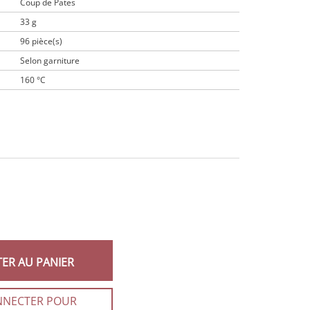
Coup de Pates
33 g
96 pièce(s)
Selon garniture
160 °C
TER AU PANIER
NNECTER POUR