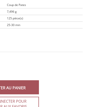
Coup de Pates
7,496 g
125 pièce(s)
25-30 min
TER AU PANIER
NNECTER POUR
R AUX FAVORIS