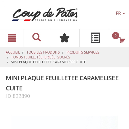
TEXT.L
text.skipToContent
text.skipToNavigation
0
ACCUEIL
TOUS LES PRODUITS
PRODUITS SERVICES
FONDS FEUILLETÉS, BRISÉS, SUCRÉS
MINI PLAQUE FEUILLETEE CARAMELISEE CUITE
MINI PLAQUE FEUILLETEE CARAMELISEE
CUITE
ID 822890