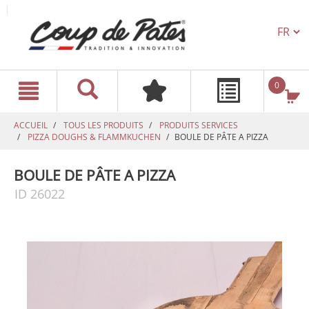
TEXT.L
text.skipToContent
text.skipToNavigation
0
ACCUEIL
TOUS LES PRODUITS
PRODUITS SERVICES
PIZZA DOUGHS & FLAMMKUCHEN
BOULE DE PÂTE A PIZZA
BOULE DE PÂTE A PIZZA
ID 26022