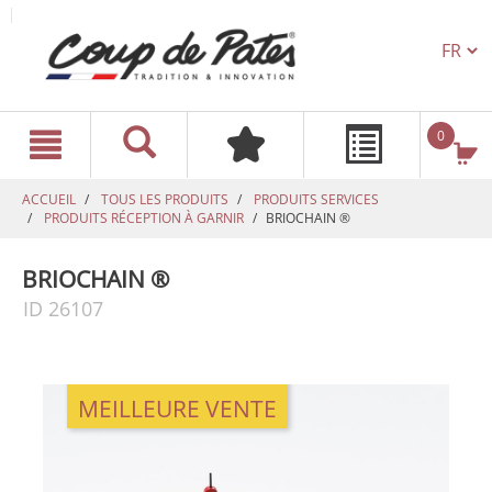
TEXT.L
text.skipToContent
text.skipToNavigation
0
ACCUEIL
TOUS LES PRODUITS
PRODUITS SERVICES
PRODUITS RÉCEPTION À GARNIR
BRIOCHAIN ®
BRIOCHAIN ®
ID 26107
MEILLEURE VENTE