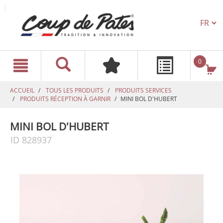
TEXT.L
text.skipToContent
text.skipToNavigation
0
ACCUEIL
TOUS LES PRODUITS
PRODUITS SERVICES
PRODUITS RÉCEPTION À GARNIR
MINI BOL D'HUBERT
MINI BOL D'HUBERT
ID 828937