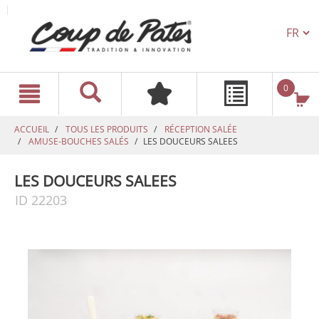
TEXT.L
text.skipToContent
text.skipToNavigation
0
ACCUEIL
TOUS LES PRODUITS
RÉCEPTION SALÉE
AMUSE-BOUCHES SALÉS
LES DOUCEURS SALEES
LES DOUCEURS SALEES
ID 22203