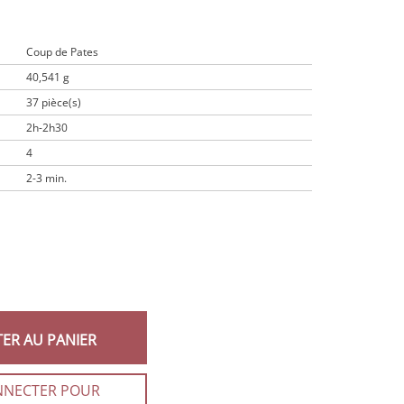
Coup de Pates
40,541 g
37 pièce(s)
2h-2h30
4
2-3 min.
TER AU PANIER
NNECTER POUR