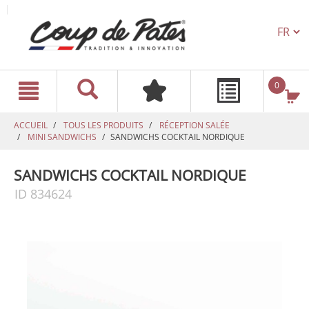
TEXT.L
text.skipToContent
text.skipToNavigation
0
ACCUEIL
TOUS LES PRODUITS
RÉCEPTION SALÉE
MINI SANDWICHS
SANDWICHS COCKTAIL NORDIQUE
SANDWICHS COCKTAIL NORDIQUE
ID 834624