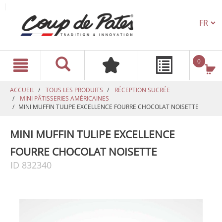
TEXT.L
text.skipToContent
text.skipToNavigation
0
ACCUEIL
TOUS LES PRODUITS
RÉCEPTION SUCRÉE
MINI PÂTISSERIES AMÉRICAINES
MINI MUFFIN TULIPE EXCELLENCE FOURRE CHOCOLAT NOISETTE
MINI MUFFIN TULIPE EXCELLENCE
FOURRE CHOCOLAT NOISETTE
ID 832340