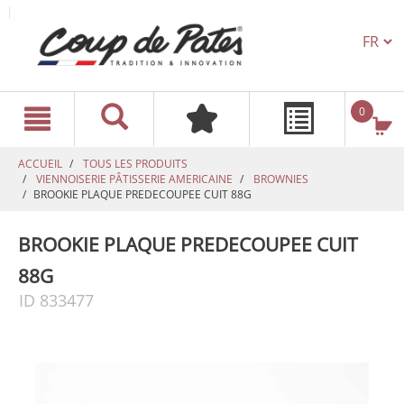
TEXT.L
text.skipToContent
text.skipToNavigation
0
ACCUEIL
TOUS LES PRODUITS
VIENNOISERIE PÂTISSERIE AMERICAINE
BROWNIES
BROOKIE PLAQUE PREDECOUPEE CUIT 88G
BROOKIE PLAQUE PREDECOUPEE CUIT
88G
ID 833477