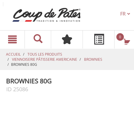
TEXT.L
text.skipToContent
text.skipToNavigation
0
ACCUEIL
TOUS LES PRODUITS
VIENNOISERIE PÂTISSERIE AMERICAINE
BROWNIES
BROWNIES 80G
BROWNIES 80G
ID 25086