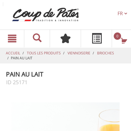
TEXT.L
text.skipToContent
text.skipToNavigation
0
ACCUEIL
TOUS LES PRODUITS
VIENNOISERIE
BRIOCHES
PAIN AU LAIT
PAIN AU LAIT
ID 25171