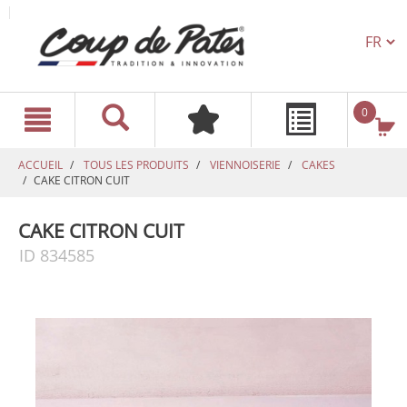
TEXT.L
text.skipToContent
text.skipToNavigation
0
ACCUEIL
TOUS LES PRODUITS
VIENNOISERIE
CAKES
CAKE CITRON CUIT
CAKE CITRON CUIT
ID 834585