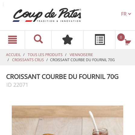
TEXT.L
text.skipToContent
text.skipToNavigation
0
ACCUEIL
TOUS LES PRODUITS
VIENNOISERIE
CROISSANTS CRUS
CROISSANT COURBE DU FOURNIL 70G
CROISSANT COURBE DU FOURNIL 70G
ID 22071