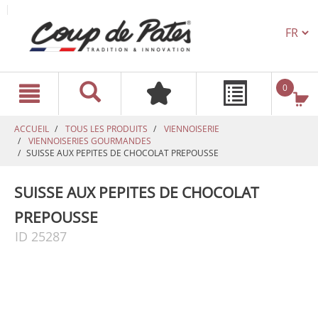
TEXT.L
text.skipToContent
text.skipToNavigation
0
ACCUEIL
TOUS LES PRODUITS
VIENNOISERIE
VIENNOISERIES GOURMANDES
SUISSE AUX PEPITES DE CHOCOLAT PREPOUSSE
SUISSE AUX PEPITES DE CHOCOLAT
PREPOUSSE
ID 25287