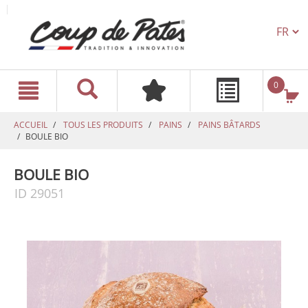
TEXT.L
text.skipToContent
text.skipToNavigation
0
ACCUEIL
TOUS LES PRODUITS
PAINS
PAINS BÂTARDS
BOULE BIO
BOULE BIO
ID 29051