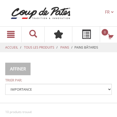
TEXT.L
text.skipToContent
text.skipToNavigation
0
ACCUEIL
TOUS LES PRODUITS
PAINS
PAINS BÂTARDS
AFFINER
TRIER PAR:
10 produits trouvé