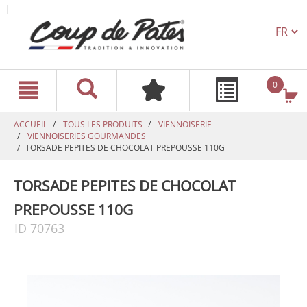
TEXT.L
text.skipToContent
text.skipToNavigation
0
ACCUEIL
TOUS LES PRODUITS
VIENNOISERIE
VIENNOISERIES GOURMANDES
TORSADE PEPITES DE CHOCOLAT PREPOUSSE 110G
TORSADE PEPITES DE CHOCOLAT
PREPOUSSE 110G
ID 70763